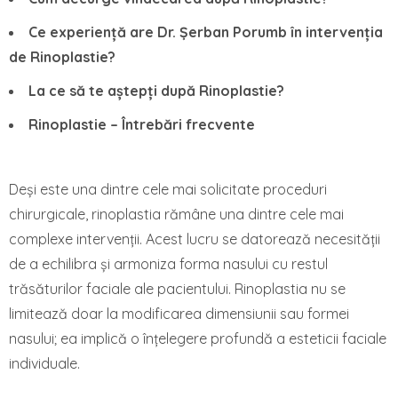
Ce experiență are Dr. Șerban Porumb în intervenția
de Rinoplastie?
La ce să te aștepți după Rinoplastie?
Rinoplastie – Întrebări frecvente
Deși este una dintre cele mai solicitate proceduri
chirurgicale, rinoplastia rămâne una dintre cele mai
complexe intervenții. Acest lucru se datorează necesității
de a echilibra și armoniza forma nasului cu restul
trăsăturilor faciale ale pacientului. Rinoplastia nu se
limitează doar la modificarea dimensiunii sau formei
nasului; ea implică o înțelegere profundă a esteticii faciale
individuale.