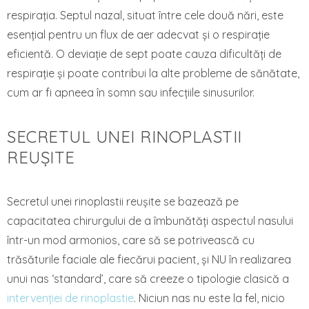
respirația. Septul nazal, situat între cele două nări, este
esențial pentru un flux de aer adecvat și o respirație
eficientă. O deviație de sept poate cauza dificultăți de
respirație și poate contribui la alte probleme de sănătate,
cum ar fi apneea în somn sau infecțiile sinusurilor.
SECRETUL UNEI RINOPLASTII
REUȘITE
Secretul unei rinoplastii reușite se bazează pe
capacitatea chirurgului de a îmbunătăți aspectul nasului
într-un mod armonios, care să se potrivească cu
trăsăturile faciale ale fiecărui pacient, și NU în realizarea
unui nas ‘standard’, care să creeze o tipologie clasică a
intervenției de rinoplastie
. Niciun nas nu este la fel, nicio