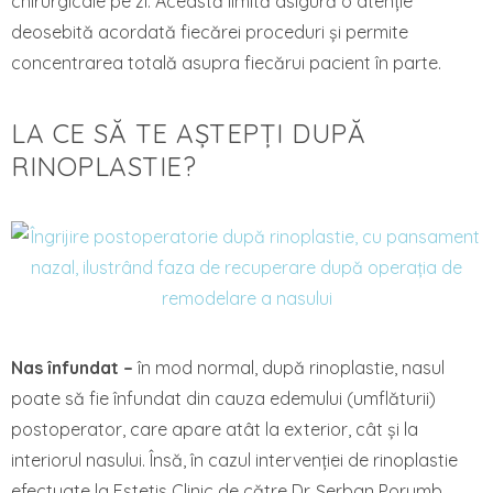
chirurgicale pe zi. Această limită asigură o atenție
deosebită acordată fiecărei proceduri și permite
concentrarea totală asupra fiecărui pacient în parte.
LA CE SĂ TE AȘTEPȚI DUPĂ
RINOPLASTIE?
Nas înfundat –
în mod normal, după rinoplastie, nasul
poate să fie înfundat din cauza edemului (umflăturii)
postoperator, care apare atât la exterior, cât și la
interiorul nasului. Însă, în cazul intervenției de rinoplastie
efectuate la Estetis Clinic de către Dr. Șerban Porumb,