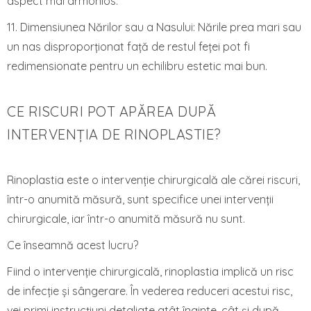
aspect mai armonios.
11. Dimensiunea Nărilor sau a Nasului: Nările prea mari sau
un nas disproporționat față de restul feței pot fi
redimensionate pentru un echilibru estetic mai bun.
CE RISCURI POT APĂREA DUPĂ
INTERVENȚIA DE RINOPLASTIE?
Rinoplastia este o intervenție chirurgicală ale cărei riscuri,
într-o anumită măsură, sunt specifice unei intervenții
chirurgicale, iar într-o anumită măsură nu sunt.
Ce înseamnă acest lucru?
Fiind o intervenție chirurgicală, rinoplastia implică un risc
de infecție și sângerare. În vederea reduceri acestui risc,
vei primi instrucțiuni detaliate atât înainte, cât și după