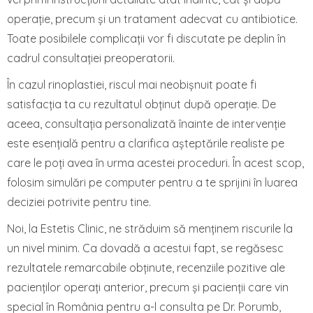
operație, precum și un tratament adecvat cu antibiotice.
Toate posibilele complicații vor fi discutate pe deplin în
cadrul consultației preoperatorii.
În cazul rinoplastiei, riscul mai neobișnuit poate fi
satisfacția ta cu rezultatul obținut după operație. De
aceea, consultația personalizată înainte de intervenție
este esențială pentru a clarifica așteptările realiste pe
care le poți avea în urma acestei proceduri. În acest scop,
folosim simulări pe computer pentru a te sprijini în luarea
deciziei potrivite pentru tine.
Noi, la Estetis Clinic, ne străduim să menținem riscurile la
un nivel minim. Ca dovadă a acestui fapt, se regăsesc
rezultatele remarcabile obținute, recenziile pozitive ale
pacienților operați anterior, precum și pacienții care vin
special în România pentru a-l consulta pe Dr. Porumb,