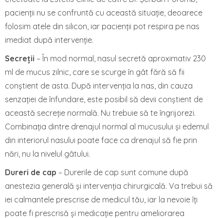
pacienții nu se confruntă cu această situație, deoarece
folosim atele din silicon, iar pacienții pot respira pe nas
imediat după intervenție.
Secreții
– În mod normal, nasul secretă aproximativ 230
ml de mucus zilnic, care se scurge în gât fără să fii
conștient de asta. După intervenția la nas, din cauza
senzației de înfundare, este posibil să devii conștient de
această secreție normală. Nu trebuie să te îngrijorezi.
Combinația dintre drenajul normal al mucusului și edemul
din interiorul nasului poate face ca drenajul să fie prin
nări, nu la nivelul gâtului.
Dureri de cap
– Durerile de cap sunt comune după
anestezia generală și intervenția chirurgicală. Va trebui să
iei calmantele prescrise de medicul tău, iar la nevoie îți
poate fi prescrisă și medicație pentru ameliorarea