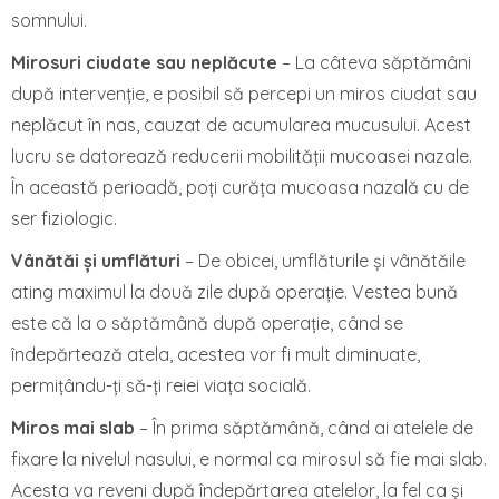
somnului.
Mirosuri ciudate sau neplăcute
– La câteva săptămâni
după intervenție, e posibil să percepi un miros ciudat sau
neplăcut în nas, cauzat de acumularea mucusului. Acest
lucru se datorează reducerii mobilității mucoasei nazale.
În această perioadă, poți curăța mucoasa nazală cu de
ser fiziologic.
Vânătăi și umflături
– De obicei, umflăturile și vânătăile
ating maximul la două zile după operație. Vestea bună
este că la o săptămână după operație, când se
îndepărtează atela, acestea vor fi mult diminuate,
permițându-ți să-ți reiei viața socială.
Miros mai slab
– În prima săptămână, când ai atelele de
fixare la nivelul nasului, e normal ca mirosul să fie mai slab.
Acesta va reveni după îndepărtarea atelelor, la fel ca și