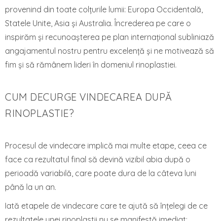
provenind din toate colțurile lumii: Europa Occidentală,
Statele Unite, Asia și Australia. Încrederea pe care o
inspirăm și recunoașterea pe plan internațional subliniază
angajamentul nostru pentru excelență și ne motivează să
fim și să rămânem lideri în domeniul rinoplastiei.
CUM DECURGE VINDECAREA DUPĂ
RINOPLASTIE?
Procesul de vindecare implică mai multe etape, ceea ce
face ca rezultatul final să devină vizibil abia după o
perioadă variabilă, care poate dura de la câteva luni
până la un an.
Iată etapele de vindecare care te ajută să înțelegi de ce
rezultatele unei rinoplastii nu se manifestă imediat: