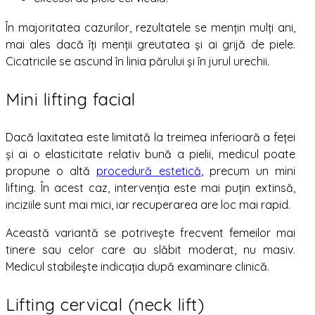
În majoritatea cazurilor, rezultatele se mențin mulți ani,
mai ales dacă îți menții greutatea și ai grijă de piele.
Cicatricile se ascund în linia părului și în jurul urechii.
Mini lifting facial
Dacă laxitatea este limitată la treimea inferioară a feței
și ai o elasticitate relativ bună a pielii, medicul poate
propune o altă
procedură estetică
, precum un mini
lifting. În acest caz, intervenția este mai puțin extinsă,
inciziile sunt mai mici, iar recuperarea are loc mai rapid.
Această variantă se potrivește frecvent femeilor mai
tinere sau celor care au slăbit moderat, nu masiv.
Medicul stabilește indicația după examinare clinică.
Lifting cervical (neck lift)