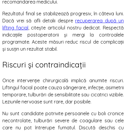
recomandarea medicului.
Rezultatul final se stabilizează progresiv, în câteva luni.
Dacă vrei să afli detalii despre
recuperarea după un
lifting facial
, citește articolul nostru dedicat. Respectă
indicațiile postoperatorii și mergi la controalele
programate. Aceste măsuri reduc riscul de complicații
și susțin un rezultat stabil.
Riscuri și contraindicații
Orice intervenție chirurgicală implică anumite riscuri.
Liftingul facial poate cauza sângerare, infecție, asimetrii
temporare, tulburări de sensibilitate sau cicatrici vizibile.
Leziunile nervoase sunt rare, dar posibile.
Nu sunt candidate potrivite persoanele cu boli cronice
necontrolate, tulburări severe de coagulare sau cele
care nu pot întrerupe fumatul. Discută deschis cu