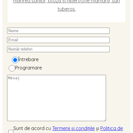
mărirea sânilor, ptoză și hipertrofie mamară, sân
tuberos.
Întrebare
Programare
Sunt de acord cu
Termenii și condițiile
și
Politica de