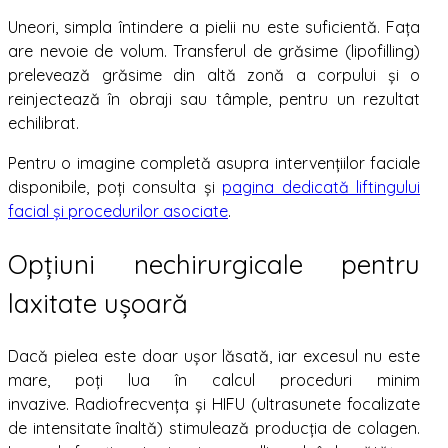
Uneori, simpla întindere a pielii nu este suficientă. Fața
are nevoie de volum. Transferul de grăsime (lipofilling)
prelevează grăsime din altă zonă a corpului și o
reinjectează în obraji sau tâmple, pentru un rezultat
echilibrat.
Pentru o imagine completă asupra intervențiilor faciale
disponibile, poți consulta și
pagina dedicată liftingului
facial și procedurilor asociate
.
Opțiuni nechirurgicale pentru
laxitate ușoară
Dacă pielea este doar ușor lăsată, iar excesul nu este
mare, poți lua în calcul proceduri minim
invazive. Radiofrecvența și HIFU (ultrasunete focalizate
de intensitate înaltă) stimulează producția de colagen.