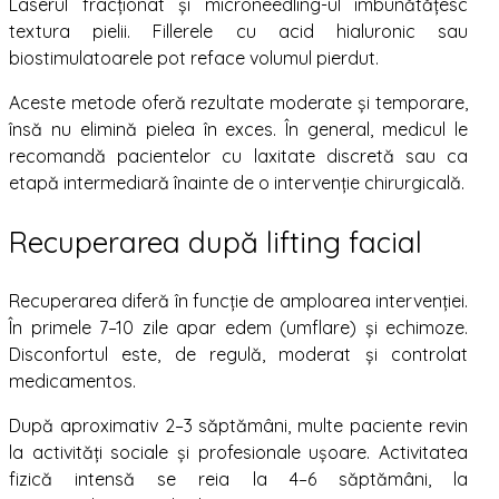
Laserul fracționat și microneedling-ul îmbunătățesc
textura pielii. Fillerele cu acid hialuronic sau
biostimulatoarele pot reface volumul pierdut.
Aceste metode oferă rezultate moderate și temporare,
însă nu elimină pielea în exces. În general, medicul le
recomandă pacientelor cu laxitate discretă sau ca
etapă intermediară înainte de o intervenție chirurgicală.
Recuperarea după lifting facial
Recuperarea diferă în funcție de amploarea intervenției.
În primele 7–10 zile apar edem (umflare) și echimoze.
Disconfortul este, de regulă, moderat și controlat
medicamentos.
După aproximativ 2–3 săptămâni, multe paciente revin
la activități sociale și profesionale ușoare. Activitatea
fizică intensă se reia la 4–6 săptămâni, la