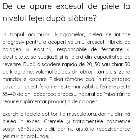
De ce apare excesul de piele la
nivelul feței după slăbire?
În timpul acumulării kilogramelor, pielea se întinde
progresiv pentru a acoperi volumul crescut. Fibrele de
colagen și elastină, responsabile de fermitate și
elasticitate, se subțiază și își pierd din capacitatea de
revenire. După o scădere rapidă de 20, 30 sau chiar 50
de kilograme, volumul adipos din obraji, tâmple și zona
mandibulei dispare. Pielea rămâne laxă. În majoritatea
cazurilor, acest fenomen este mai vizibil la femeile peste
35–40 de ani, deoarece procesul natural de îmbătrânire
reduce suplimentar producția de colagen.
Exercițiile faciale pot tonifia musculatura, dar nu elimină
pielea în exces. Cremele și tratamentele cosmetice
susțin sănătatea pielii, dar nu ajută la repoziționarea
țesuturilor profunde.