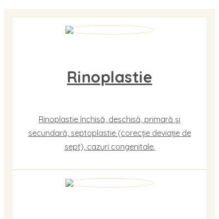
Rinoplastie
Rinoplastie închisă, deschisă, primară și
secundară, septoplastie (corecție deviație de
sept), cazuri congenitale.