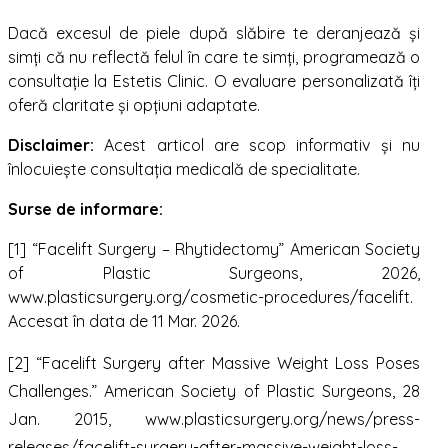
Dacă excesul de piele după slăbire te deranjează și
simți că nu reflectă felul în care te simți, programează o
consultație la Estetis Clinic. O evaluare personalizată îți
oferă claritate și opțiuni adaptate.
Disclaimer:
Acest articol are scop informativ și nu
înlocuiește consultația medicală de specialitate.
Surse de informare:
[1] “Facelift Surgery – Rhytidectomy” American Society
of Plastic Surgeons, 2026,
www.plasticsurgery.org/cosmetic-procedures/facelift.
Accesat în data de 11 Mar. 2026.
‌[2] “Facelift Surgery after Massive Weight Loss Poses
Challenges.” American Society of Plastic Surgeons, 28
Jan. 2015, www.plasticsurgery.org/news/press-
releases/facelift-surgery-after-massive-weight-loss-