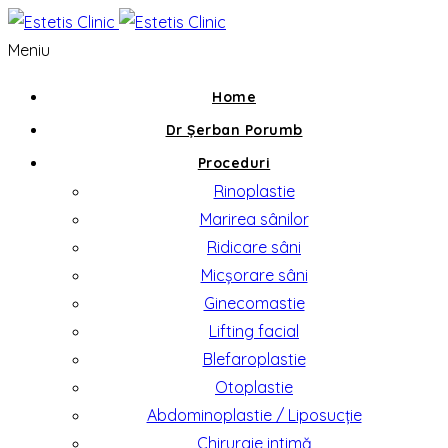
Meniu
Home
Dr Șerban Porumb
Proceduri
Rinoplastie
Marirea sânilor
Ridicare sâni
Micșorare sâni
Ginecomastie
Lifting facial
Blefaroplastie
Otoplastie
Abdominoplastie / Liposucție
Chirurgie intimă