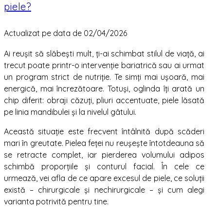
piele?
Actualizat pe data de 02/04/2026
Ai reușit să slăbești mult, ți-ai schimbat stilul de viață, ai
trecut poate printr-o intervenție bariatrică sau ai urmat
un program strict de nutriție. Te simți mai ușoară, mai
energică, mai încrezătoare. Totuși, oglinda îți arată un
chip diferit: obraji căzuți, pliuri accentuate, piele lăsată
pe linia mandibulei și la nivelul gâtului.
Această situație este frecvent întâlnită după scăderi
mari în greutate. Pielea feței nu reușește întotdeauna să
se retracte complet, iar pierderea volumului adipos
schimbă proporțiile și conturul facial. În cele ce
urmează, vei afla de ce apare excesul de piele, ce soluții
există – chirurgicale și nechirurgicale – și cum alegi
varianta potrivită pentru tine.