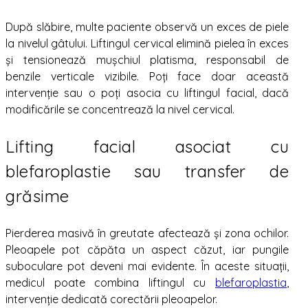
După slăbire, multe paciente observă un exces de piele
la nivelul gâtului. Liftingul cervical elimină pielea în exces
și tensionează mușchiul platisma, responsabil de
benzile verticale vizibile. Poți face doar această
intervenție sau o poți asocia cu liftingul facial, dacă
modificările se concentrează la nivel cervical.
Lifting facial asociat cu
blefaroplastie sau transfer de
grăsime
Pierderea masivă în greutate afectează și zona ochilor.
Pleoapele pot căpăta un aspect căzut, iar pungile
suboculare pot deveni mai evidente. În aceste situații,
medicul poate combina liftingul cu
blefaroplastia
,
intervenție dedicată corectării pleoapelor.