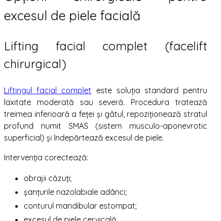
excesul de piele facială
Lifting facial complet (facelift
chirurgical)
Liftingul facial complet
este soluția standard pentru
laxitate moderată sau severă. Procedura tratează
treimea inferioară a feței și gâtul, repoziționează stratul
profund numit SMAS (sistem musculo-aponevrotic
superficial) și îndepărtează excesul de piele.
Intervenția corectează:
obrajii căzuți;
șanțurile nazolabiale adânci;
conturul mandibular estompat;
excesul de piele cervicală.