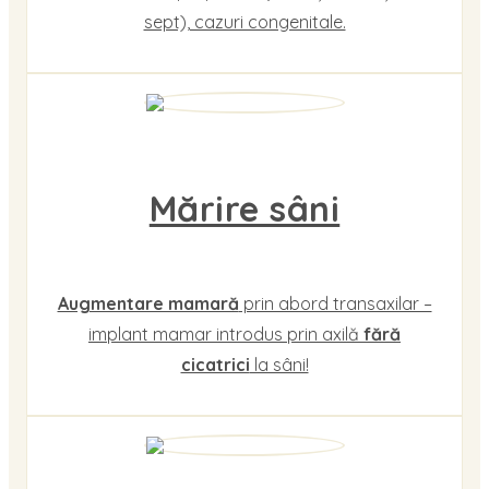
sept), cazuri congenitale.
Mărire sâni
Augmentare mamară
prin abord transaxilar –
implant mamar introdus prin axilă
fără
cicatrici
la sâni!