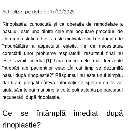
Actualizat pe data de 17/10/2025
Rinoplastia, cunoscută și ca operația de remodelare a
nasului, este una dintre cele mai populare proceduri de
chirurgie estetică. Fie că este motivată strict de dorința de
îmbunătățire a aspectului estetic, fie de necesitatea
corectării unor probleme respiratorii, rezultatul final nu
este vizibil imediat.[1] Una dintre cele mai frecvente
întrebări ale pacienților este: „În cât timp se dezumflă
nasul după rinoplastie?” Răspunsul nu este unul simplu,
dar ți-am pregătit câteva informații ce sperăm că te vor
ajuta să înțelegi mai bine la ce te poți aștepta pe parcursul
recuperării după rinoplastie.
Ce se întâmplă imediat după
rinoplastie?