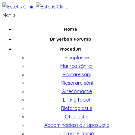
Meniu
Home
Dr Șerban Porumb
Proceduri
Rinoplastie
Marirea sânilor
Ridicare sâni
Micșorare sâni
Ginecomastie
Lifting facial
Blefaroplastie
Otoplastie
Abdominoplastie / Liposucție
Chirurgie intimă