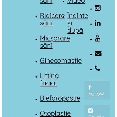
sâni
Video
Ridicare
Înainte
sâni
și
după
Micșorare
sâni
Ginecomastie
Lifting
facial
Follow
Blefaropastie
Otoplastie