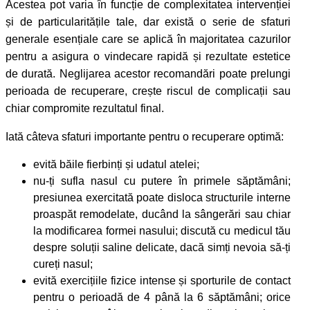
Acestea pot varia în funcție de complexitatea intervenției
și de particularitățile tale, dar există o serie de sfaturi
generale esențiale care se aplică în majoritatea cazurilor
pentru a asigura o vindecare rapidă și rezultate estetice
de durată. Neglijarea acestor recomandări poate prelungi
perioada de recuperare, crește riscul de complicații sau
chiar compromite rezultatul final.
Iată câteva sfaturi importante pentru o recuperare optimă:
evită băile fierbinți și udatul atelei;
nu-ți sufla nasul cu putere în primele săptămâni;
presiunea exercitată poate disloca structurile interne
proaspăt remodelate, ducând la sângerări sau chiar
la modificarea formei nasului; discută cu medicul tău
despre soluții saline delicate, dacă simți nevoia să-ți
cureți nasul;
evită exercițiile fizice intense și sporturile de contact
pentru o perioadă de 4 până la 6 săptămâni; orice