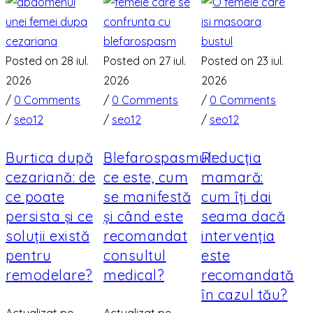
Posted on 28 iul.
Posted on 27 iul.
Posted on 23 iul.
2026
2026
2026
/
0 Comments
/
0 Comments
/
0 Comments
/
seo12
/
seo12
/
seo12
Burtica după
Blefarospasmul:
Reducția
cezariană: de
ce este, cum
mamară:
ce poate
se manifestă
cum îți dai
persista și ce
și când este
seama dacă
soluții există
recomandat
intervenția
pentru
consultul
este
remodelare?
medical?
recomandată
în cazul tău?