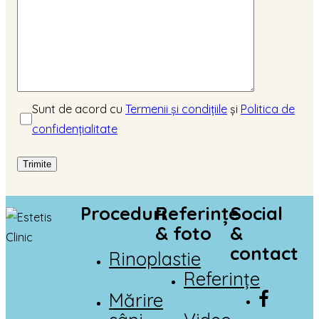
Sunt de acord cu
Termenii și condițiile
și
Politica de
confidențialitate
Proceduri
Referințe
Social
& foto
&
contact
Rinoplastie
Referințe
Mărire