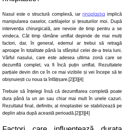
rinoplastia
Nasul este o structură complexă, iar
implică
manipularea oaselor, cartilajelor și țesuturilor moi. După
intervenția chirurgicală, are nevoie de timp pentru a se
vindeca. Cât timp rămâne umflat depinde de mai mulți
factori, dar, în general, edemul ar trebui să retragă
aproape în totalitate până la sfârșitul celei de-a treia luni.
Vârful nasului, care este adesea ultima zonă care se
dezumflă complet, va fi încă puțin umflat. Rezultatele
parțiale devin din ce în ce mai vizibile și vei începe să te
obișnuiești cu noua ta înfățișare.[2][3][4]
Trebuie să înțelegi însă că dezumflarea completă poate
dura până la un an sau chiar mai mult în unele cazuri.
Rezultatul final, definitiv, al rinoplastiei se stabilizează pe
deplin abia după această perioadă.[2][3][4]
Factori care influențează durata