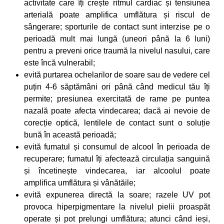
activitate care îți crește ritmul cardiac și tensiunea
arterială poate amplifica umflătura și riscul de
sângerare; sporturile de contact sunt interzise pe o
perioadă mult mai lungă (uneori până la 6 luni)
pentru a preveni orice traumă la nivelul nasului, care
este încă vulnerabil;
evită purtarea ochelarilor de soare sau de vedere cel
puțin 4-6 săptămâni ori până când medicul tău îți
permite; presiunea exercitată de rame pe puntea
nazală poate afecta vindecarea; dacă ai nevoie de
corecție optică, lentilele de contact sunt o soluție
bună în această perioadă;
evită fumatul și consumul de alcool în perioada de
recuperare; fumatul îți afectează circulația sanguină
și încetinește vindecarea, iar alcoolul poate
amplifica umflătura și vânătăile;
evită expunerea directă la soare; razele UV pot
provoca hiperpigmentare la nivelul pielii proaspăt
operate și pot prelungi umflătura; atunci când ieși,