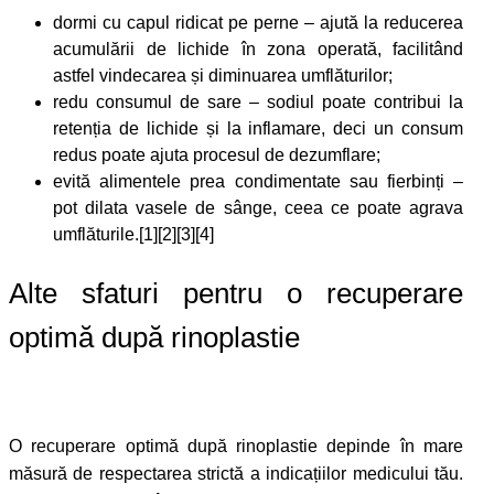
dormi cu capul ridicat pe perne – ajută la reducerea
acumulării de lichide în zona operată, facilitând
astfel vindecarea și diminuarea umflăturilor;
redu consumul de sare – sodiul poate contribui la
retenția de lichide și la inflamare, deci un consum
redus poate ajuta procesul de dezumflare;
evită alimentele prea condimentate sau fierbinți –
pot dilata vasele de sânge, ceea ce poate agrava
umflăturile.[1][2][3][4]
Alte sfaturi pentru o recuperare
optimă după rinoplastie
O recuperare optimă după rinoplastie depinde în mare
măsură de respectarea strictă a indicațiilor medicului tău.