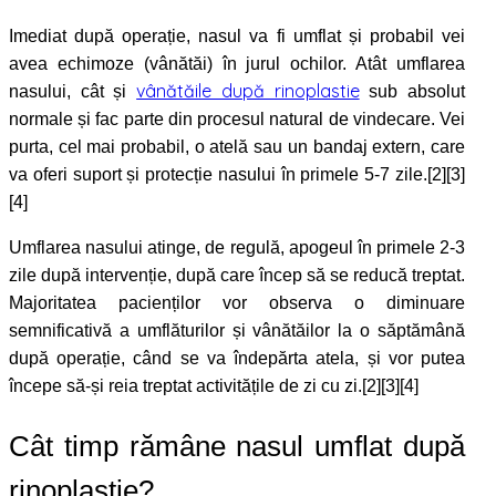
Imediat după operație, nasul va fi umflat și probabil vei
avea echimoze (vânătăi) în jurul ochilor. Atât umflarea
vânătăile după rinoplastie
nasului, cât și
sub absolut
normale și fac parte din procesul natural de vindecare. Vei
purta, cel mai probabil, o atelă sau un bandaj extern, care
va oferi suport și protecție nasului în primele 5-7 zile.[2][3]
[4]
Umflarea nasului atinge, de regulă, apogeul în primele 2-3
zile după intervenție, după care încep să se reducă treptat.
Majoritatea pacienților vor observa o diminuare
semnificativă a umflăturilor și vânătăilor la o săptămână
după operație, când se va îndepărta atela, și vor putea
începe să-și reia treptat activitățile de zi cu zi.[2][3][4]
Cât timp rămâne nasul umflat după
rinoplastie?