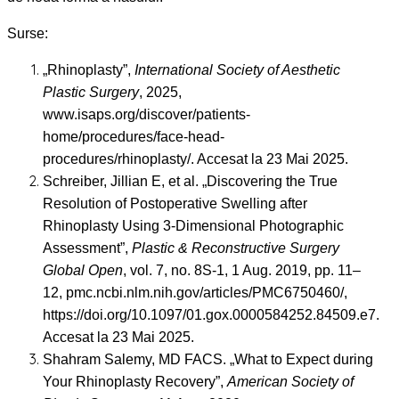
Surse:
„Rhinoplasty”,
International Society of Aesthetic
Plastic Surgery
, 2025,
www.isaps.org/discover/patients-
home/procedures/face-head-
procedures/rhinoplasty/. Accesat la 23 Mai 2025.
Schreiber, Jillian E, et al. „Discovering the True
Resolution of Postoperative Swelling after
Rhinoplasty Using 3-Dimensional Photographic
Assessment”,
Plastic & Reconstructive Surgery
Global Open
, vol. 7, no. 8S-1, 1 Aug. 2019, pp. 11–
12, pmc.ncbi.nlm.nih.gov/articles/PMC6750460/,
https://doi.org/10.1097/01.gox.0000584252.84509.e7.
Accesat la 23 Mai 2025.
Shahram Salemy, MD FACS. „What to Expect during
Your Rhinoplasty Recovery”,
American Society of