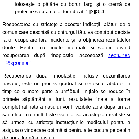
folosește o pălărie cu boruri largi și o cremă de
protecție solară cu factor ridicat.[1][2][3][4]
Respectarea cu strictețe a acestor indicații, alături de o
comunicare deschisă cu chirurgul tău, va contribui decisiv
la o recuperare fără incidente și la obținerea rezultatelor
dorite. Pentru mai multe informații și sfaturi privind
secțiunea
recuperarea după rinoplastie, accesează
„Răspunsuri”
.
Recuperarea după rinoplastie, inclusiv dezumflarea
nasului, este un proces gradual și necesită răbdare. În
timp ce o mare parte a umflăturii inițiale se reduce în
primele săptămâni și luni, rezultatele finale și forma
complet rafinată a nasului vor fi vizibile abia după un an
sau chiar mai mult. Este esențial să ai așteptări realiste și
să urmezi cu strictețe instrucțiunile medicului pentru a
asigura o vindecare optimă și pentru a te bucura pe deplin
de noua formă a nasului.