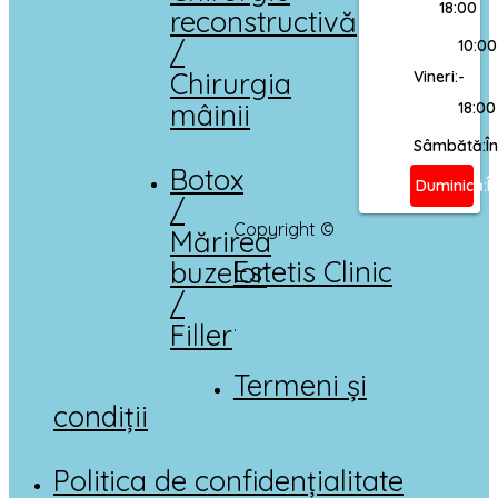
18:00
reconstructivă
/
10:00
Chirurgia
Vineri:
-
mâinii
18:00
Sâmbătă:
Î
Botox
Duminică:
Î
/
Copyright ©
Mărirea
Estetis Clinic
buzelor
/
.
Filler
Termeni și
condiții
Politica de confidențialitate