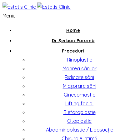
Meniu
Home
Dr Șerban Porumb
Proceduri
Rinoplastie
Marirea sânilor
Ridicare sâni
Micșorare sâni
Ginecomastie
Lifting facial
Blefaroplastie
Otoplastie
Abdominoplastie / Liposucție
Chirurgie intimă