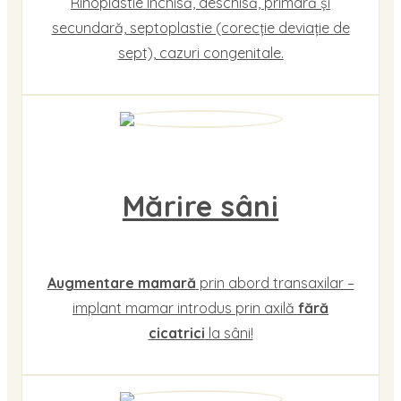
Rinoplastie închisă, deschisă, primară și
secundară, septoplastie (corecție deviație de
sept), cazuri congenitale.
Mărire sâni
Augmentare mamară
prin abord transaxilar –
implant mamar introdus prin axilă
fără
cicatrici
la sâni!