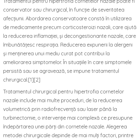
Tratamentul pentru hipertrofia cornetelor nazale poate fi
conservator sau chirurgical, în funcție de severitatea
afecțiunii. Abordarea conservatoare constă în utilizarea
de medicamente precum corticosteroizi nazali, care ajută
la reducerea inflamației, și decongestionante nazale, care
îmbunătățesc respirația. Reducerea expunerii la alergeni
și menținerea unui mediu curat pot contribui la
ameliorarea simptomelor. În situațiile în care simptomele
persistă sau se agravează, se impune tratamentul
chirurgical.[1][2]
Tratamentul chirurgical pentru hipertrofia cornetelor
nazale include mai multe proceduri, de la reducerea
volumetrică prin radiofrecvență sau laser până la
turbinectomie, o intervenție mai complexă ce presupune
îndepărtarea unei părți din cornetele nazale. Alegerea
metodei chirurgicale depinde de mai mulți factori, printre