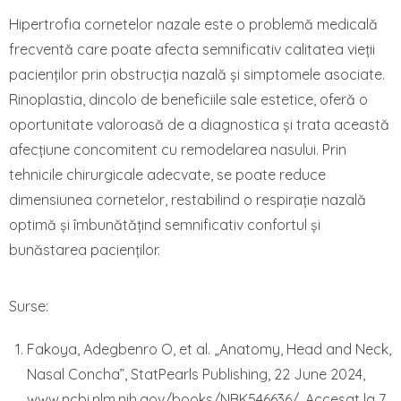
Hipertrofia cornetelor nazale este o problemă medicală
frecventă care poate afecta semnificativ calitatea vieții
pacienților prin obstrucția nazală și simptomele asociate.
Rinoplastia, dincolo de beneficiile sale estetice, oferă o
oportunitate valoroasă de a diagnostica și trata această
afecțiune concomitent cu remodelarea nasului. Prin
tehnicile chirurgicale adecvate, se poate reduce
dimensiunea cornetelor, restabilind o respirație nazală
optimă și îmbunătățind semnificativ confortul și
bunăstarea pacienților.
Surse:
Fakoya, Adegbenro O, et al. „Anatomy, Head and Neck,
Nasal Concha”, StatPearls Publishing, 22 June 2024,
www.ncbi.nlm.nih.gov/books/NBK546636/. Accesat la 7