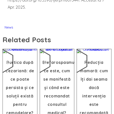
https://doi.org/10.3390/ijerph18073441. Accesat la 7
Apr. 2025.
News
Related Posts
Burtica după
Blefarospasmul:
Reducția
cezariană: de
ce este, cum
mamară: cum
ce poate
se manifestă
îți dai seama
persista și ce
și când este
dacă
soluții există
recomandat
intervenția
pentru
consultul
este
remodelare?
medical?
recomandată