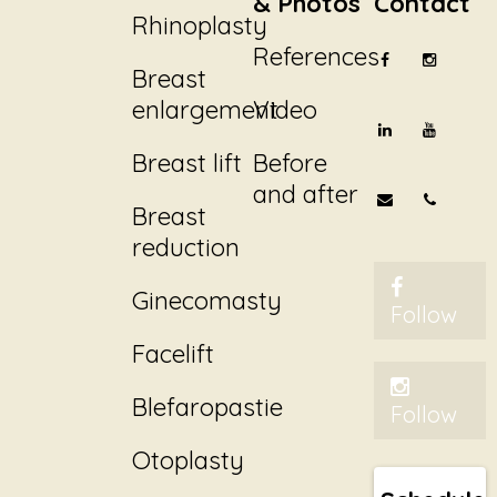
& Photos
Contact
Rhinoplasty
References
Breast
enlargement
Video
Breast lift
Before
and after
Breast
reduction
Ginecomasty
Follow
Facelift
Blefaropastie
Follow
Otoplasty