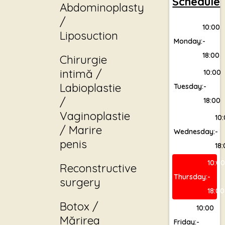
Schedule
Abdominoplasty
/
10:00
Liposuction
Monday:
-
18:00
Chirurgie
intimă /
10:00
Labioplastie
Tuesday:
-
/
18:00
Vaginoplastie
10
/ Marire
Wednesday:
-
penis
18
10:0
Reconstructive
Thursday:
-
surgery
18:00
Botox /
10:00
Mărirea
Friday:
-