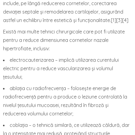
include, pe lângă reducerea cornetelor, corectarea
deviației septale și remodelarea cartilajelor, asigurând
astfel un echilibru între estetică și funcționalitate.[1][3][4]
Există mai multe tehnici chirurgicale care pot fi utilizate
pentru a reduce dimensiunea cornetelor nazale
hipertrofiate, inclusiv:
electrocauterizarea – implică utilizarea curentului
electric pentru a reduce vascularizarea și volumul
țesutului;
ablația cu radiofrecvența – folosește energie de
radiofrecvență pentru a produce o leziune controlată la
nivelul țesutului mucoasei, rezultând în fibroză și
reducerea volumului cornetelor;
coblația – o tehnică similară, ce utilizează căldură, dar
la o intensitate mai redusă, protejând structurile