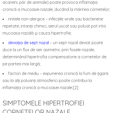
acarieni, păr de animale) poate provoca inflamația
cronică a mucoasei nazale, ducând la mărirea cornetelor;
rinitele non-alergice – infecțiile virale sau bacteriene
repetate, iritanții chimici, aerul uscat sau poluat pot irita
mucoasa nazală și cauza hipertrofie;
deviația de sept nazal
– un sept nazal deviat poate
duce la un flux de aer asimetric prin fosele nazale,
determinând hipertrofia compensatorie a cornetelor de
pe partea mai largă;
factori de mediu – expunerea cronică la fum de țigară
sau la alți poluanți atmosferici poate contribui la
inflamația cronică a mucoasei nazale.[2]
SIMPTOMELE HIPERTROFIEI
CORNETELOR NAZALE