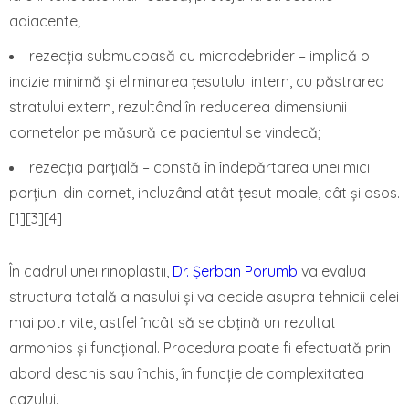
adiacente;
rezecția submucoasă cu microdebrider – implică o
incizie minimă și eliminarea țesutului intern, cu păstrarea
stratului extern, rezultând în reducerea dimensiunii
cornetelor pe măsură ce pacientul se vindecă;
rezecția parțială – constă în îndepărtarea unei mici
porțiuni din cornet, incluzând atât țesut moale, cât și osos.
[1][3][4]
În cadrul unei rinoplastii,
Dr. Șerban Porumb
va evalua
structura totală a nasului și va decide asupra tehnicii celei
mai potrivite, astfel încât să se obțină un rezultat
armonios și funcțional. Procedura poate fi efectuată prin
abord deschis sau închis, în funcție de complexitatea
cazului.