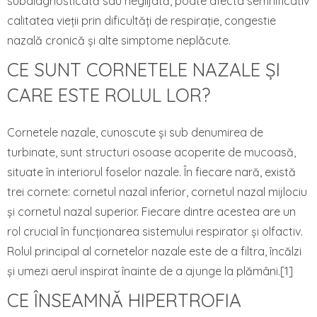
subdiagnosticată sau neglijată, poate afecta semnificativ
calitatea vieții prin dificultăți de respirație, congestie
nazală cronică și alte simptome neplăcute.
CE SUNT CORNETELE NAZALE ȘI
CARE ESTE ROLUL LOR?
Cornetele nazale, cunoscute și sub denumirea de
turbinate, sunt structuri osoase acoperite de mucoasă,
situate în interiorul foselor nazale. În fiecare nară, există
trei cornete: cornetul nazal inferior, cornetul nazal mijlociu
și cornetul nazal superior. Fiecare dintre acestea are un
rol crucial în funcționarea sistemului respirator și olfactiv.
Rolul principal al cornetelor nazale este de a filtra, încălzi
și umezi aerul inspirat înainte de a ajunge la plămâni.[1]
CE ÎNSEAMNĂ HIPERTROFIA