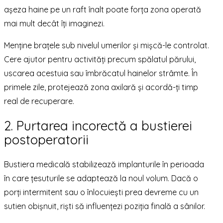
așeza haine pe un raft înalt poate forța zona operată
mai mult decât îți imaginezi.
Menține brațele sub nivelul umerilor și mișcă-le controlat.
Cere ajutor pentru activități precum spălatul părului,
uscarea acestuia sau îmbrăcatul hainelor strâmte. În
primele zile, protejează zona axilară și acordă-ți timp
real de recuperare.
2. Purtarea incorectă a bustierei
postoperatorii
Bustiera medicală stabilizează implanturile în perioada
în care țesuturile se adaptează la noul volum. Dacă o
porți intermitent sau o înlocuiești prea devreme cu un
sutien obișnuit, riști să influențezi poziția finală a sânilor.