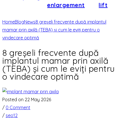
enlargement
lift
Home
Blog
News
8 greșeli frecvente după implantul
mamar prin axilă (TEBA) și cum le eviți pentru o
vindecare optimă
8 greșeli frecvente după
implantul mamar prin axilă
(TEBA) și cum le eviți pentru
o vindecare optimă
Posted on 22 May 2026
/
0 Comment
/
seo12