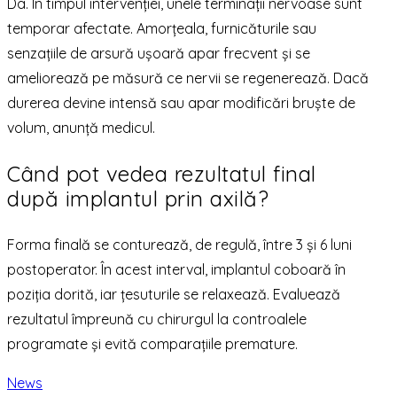
Da. În timpul intervenției, unele terminații nervoase sunt
temporar afectate. Amorțeala, furnicăturile sau
senzațiile de arsură ușoară apar frecvent și se
ameliorează pe măsură ce nervii se regenerează. Dacă
durerea devine intensă sau apar modificări bruște de
volum, anunță medicul.
Când pot vedea rezultatul final
după implantul prin axilă?
Forma finală se conturează, de regulă, între 3 și 6 luni
postoperator. În acest interval, implantul coboară în
poziția dorită, iar țesuturile se relaxează. Evaluează
rezultatul împreună cu chirurgul la controalele
programate și evită comparațiile premature.
News