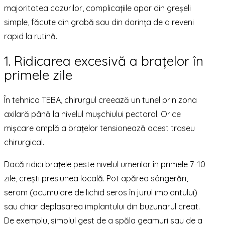
majoritatea cazurilor, complicațiile apar din greșeli
simple, făcute din grabă sau din dorința de a reveni
rapid la rutină.
1. Ridicarea excesivă a brațelor în
primele zile
În tehnica TEBA, chirurgul creează un tunel prin zona
axilară până la nivelul mușchiului pectoral. Orice
mișcare amplă a brațelor tensionează acest traseu
chirurgical.
Dacă ridici brațele peste nivelul umerilor în primele 7–10
zile, crești presiunea locală. Pot apărea sângerări,
serom (acumulare de lichid seros în jurul implantului)
sau chiar deplasarea implantului din buzunarul creat.
De exemplu, simplul gest de a spăla geamuri sau de a