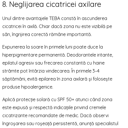
8. Neglijarea cicatricei axilare
Unul dintre avantajele TEBA constă în ascunderea
cicatricei în axilă. Chiar dacă zona nu este vizibilă pe
sân, îngrijirea corectă rămâne importantă.
Expunerea la soare în primele luni poate duce la
hiperpigmentare permanentă. Deodorantele iritante,
epilatul agresiv sau frecarea constantă cu haine
strâmte pot întârzia vindecarea. În primele 3–4
săptămâni, evită epilarea în zona axilară și folosește
produse hipoalergenice.
Aplică protecție solară cu SPF 50+ atunci când zona
este expusă și respectă indicațiile privind cremele
cicatrizante recomandate de medic. Dacă observi
îngroșarea sau roșeață persistentă, anunță specialistul