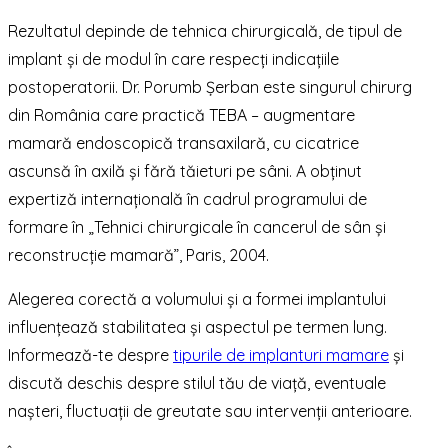
Rezultatul depinde de tehnica chirurgicală, de tipul de
implant și de modul în care respecți indicațiile
postoperatorii. Dr. Porumb Șerban este singurul chirurg
din România care practică TEBA – augmentare
mamară endoscopică transaxilară, cu cicatrice
ascunsă în axilă și fără tăieturi pe sâni. A obținut
expertiză internațională în cadrul programului de
formare în „Tehnici chirurgicale în cancerul de sân și
reconstrucție mamară”, Paris, 2004.
Alegerea corectă a volumului și a formei implantului
influențează stabilitatea și aspectul pe termen lung.
Informează-te despre
tipurile de implanturi mamare
și
discută deschis despre stilul tău de viață, eventuale
nașteri, fluctuații de greutate sau intervenții anterioare.