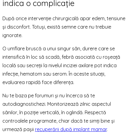
indica o complicație
După orice intervenție chirurgicală apar edem, tensiune
și disconfort. Totuși, există semne care nu trebuie
ignorate.
O umflare bruscă a unui singur sân, durere care se
intensifică în loc să scadă, febră asociată cu roșeață
locală sau secreții la nivelul inciziei axilare pot indica
infecție, hematom sau serom. În aceste situații,
evaluarea rapidă face diferența.
Nu te baza pe forumuri și nu încerca să te
autodiagnostichezi. Monitorizează zilnic aspectul
sânilor, în poziție verticală, în oglindă. Respectă
controalele programate, chiar dacă te simți bine și
urmează pașii
recuperării după implant mamar
.