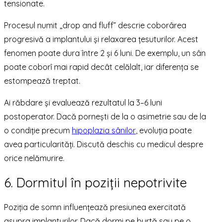
tensionate.
Procesul numit „drop and fluff” descrie coborârea
progresivă a implantului și relaxarea țesuturilor. Acest
fenomen poate dura între 2 și 6 luni. De exemplu, un sân
poate coborî mai rapid decât celălalt, iar diferența se
estompează treptat.
Ai răbdare și evaluează rezultatul la 3–6 luni
postoperator. Dacă pornești de la o asimetrie sau de la
o condiție precum
hipoplazia sânilor
, evoluția poate
avea particularități. Discută deschis cu medicul despre
orice nelămurire.
6. Dormitul în poziții nepotrivite
Poziția de somn influențează presiunea exercitată
asupra implanturilor. Dacă dormi pe burtă sau pe o