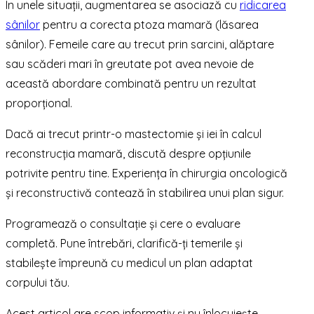
În unele situații, augmentarea se asociază cu
ridicarea
sânilor
pentru a corecta ptoza mamară (lăsarea
sânilor). Femeile care au trecut prin sarcini, alăptare
sau scăderi mari în greutate pot avea nevoie de
această abordare combinată pentru un rezultat
proporțional.
Dacă ai trecut printr-o mastectomie și iei în calcul
reconstrucția mamară, discută despre opțiunile
potrivite pentru tine. Experiența în chirurgia oncologică
și reconstructivă contează în stabilirea unui plan sigur.
Programează o consultație și cere o evaluare
completă. Pune întrebări, clarifică-ți temerile și
stabilește împreună cu medicul un plan adaptat
corpului tău.
Acest articol are scop informativ și nu înlocuiește